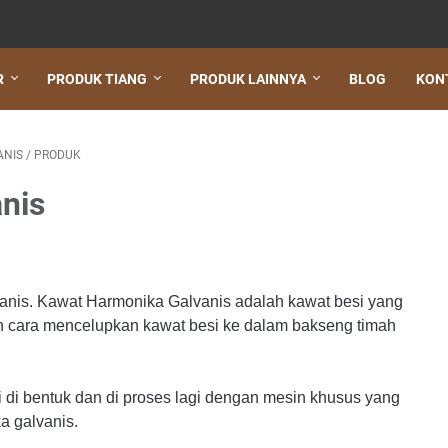
R
PRODUK TIANG
PRODUK LAINNYA
BLOG
KON
ANIS
/
PRODUK
nis
lvanis. Kawat Harmonika Galvanis adalah kawat besi yang
ngan cara mencelupkan kawat besi ke dalam bakseng timah
si di bentuk dan di proses lagi dengan mesin khusus yang
a galvanis.