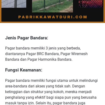
Jenis Pagar Bandara:
Pagar bandara memiliki 3 jenis yang berbeda,
diantaranya Pagar BRC Bandara, Pagar Wiremesh
Bandara dan Pagar Harmonika Bandara.
Fungsi Keamanan:
Pagar bandara memiliki fungsi utama untuk melindungi
area-bandara dari akses yang tidak sah. Dengan
ketinggian dan struktur yang kokoh, mereka menjadi
penghalang yang efektif bagi siapa pun yang berusaha
masuk tanpa izin. Selain itu, pagar bandara juga