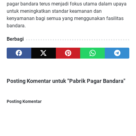
pagar bandara terus menjadi fokus utama dalam upaya
untuk meningkatkan standar keamanan dan
kenyamanan bagi semua yang menggunakan fasilitas
bandara.
Berbagi
Posting Komentar untuk "Pabrik Pagar Bandara"
Posting Komentar