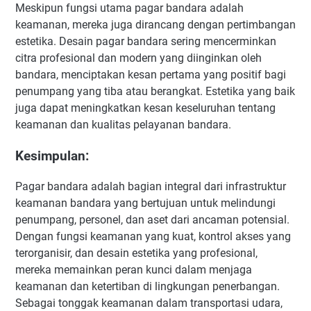
Meskipun fungsi utama pagar bandara adalah
keamanan, mereka juga dirancang dengan pertimbangan
estetika. Desain pagar bandara sering mencerminkan
citra profesional dan modern yang diinginkan oleh
bandara, menciptakan kesan pertama yang positif bagi
penumpang yang tiba atau berangkat. Estetika yang baik
juga dapat meningkatkan kesan keseluruhan tentang
keamanan dan kualitas pelayanan bandara.
Kesimpulan:
Pagar bandara adalah bagian integral dari infrastruktur
keamanan bandara yang bertujuan untuk melindungi
penumpang, personel, dan aset dari ancaman potensial.
Dengan fungsi keamanan yang kuat, kontrol akses yang
terorganisir, dan desain estetika yang profesional,
mereka memainkan peran kunci dalam menjaga
keamanan dan ketertiban di lingkungan penerbangan.
Sebagai tonggak keamanan dalam transportasi udara,