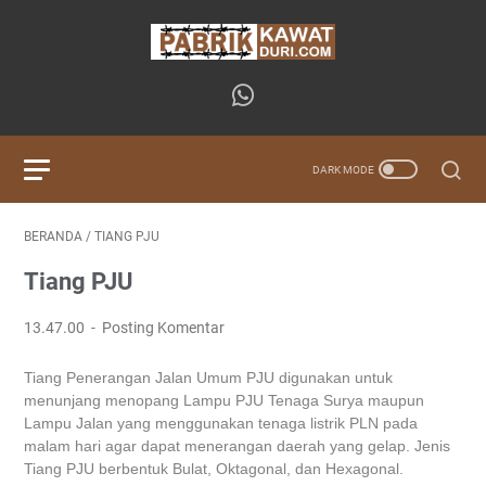
BERANDA
/
TIANG PJU
Tiang PJU
13.47.00
Posting Komentar
Tiang Penerangan Jalan Umum PJU digunakan untuk
menunjang menopang Lampu PJU Tenaga Surya maupun
Lampu Jalan yang menggunakan tenaga listrik PLN pada
malam hari agar dapat menerangan daerah yang gelap. Jenis
Tiang PJU berbentuk Bulat, Oktagonal, dan Hexagonal.