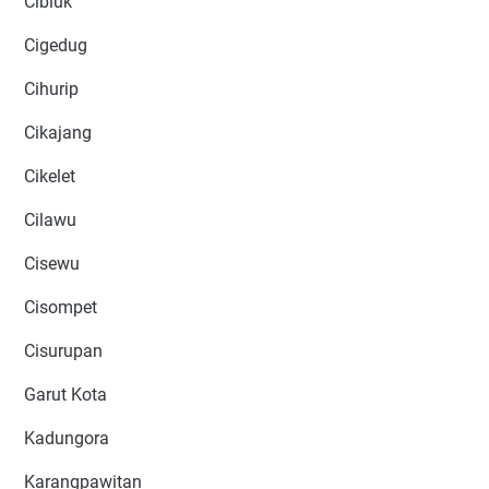
Cibiuk
Cigedug
Cihurip
Cikajang
Cikelet
Cilawu
Cisewu
Cisompet
Cisurupan
Garut Kota
Kadungora
Karangpawitan