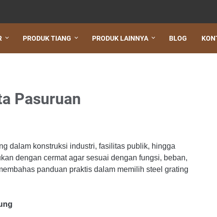
R
PRODUK TIANG
PRODUK LAINNYA
BLOG
KON
ota Pasuruan
 dalam konstruksi industri, fasilitas publik, hingga
ukan dengan cermat agar sesuai dengan fungsi, beban,
n membahas panduan praktis dalam memilih steel grating
gung